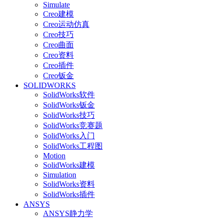
Simulate
Creo建模
Creo运动仿真
Creo技巧
Creo曲面
Creo资料
Creo插件
Creo钣金
SOLIDWORKS
SolidWorks软件
SolidWorks钣金
SolidWorks技巧
SolidWorks竞赛题
SolidWorks入门
SolidWorks工程图
Motion
SolidWorks建模
Simulation
SolidWorks资料
SolidWorks插件
ANSYS
ANSYS静力学